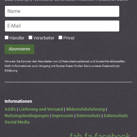
Händler
Verarbeiter
Privat
Abonnieren
Hinweis: Sie können den Newsletter von LS Natursteine jederzeit und kostenfrei abbestellen.
Mehr Informationen zum Umgang mit Nutzer-Daten finden Sie in unserer Datenschutz-
Erklärung.
Informationen
AGB's
|
Lieferung und Versand
|
Widerrufsbelehrung
|
Nutzungsbedingungen
|
Impressum
|
Datenschutz
|
Datenschutz
Social Media
fab fa-facebook