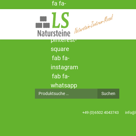
fa fa-
facebook-
square
fa fa-
pinterest-
square
fab fa-
instagram
fab fa-
whatsapp
Produktsuche
Suchen
+49 (0)6502 4043743
info@l